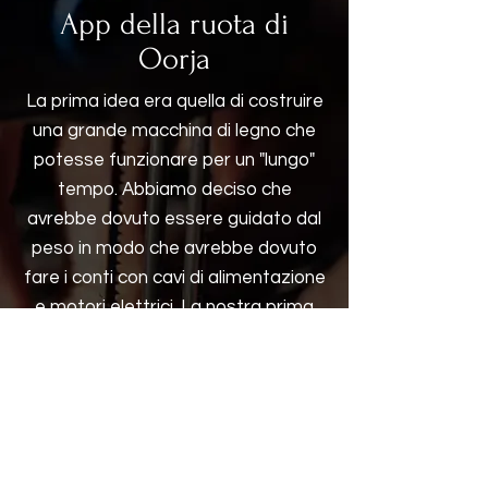
App della ruota di
Oorja
La prima idea era quella di costruire
una grande macchina di legno che
potesse funzionare per un "lungo"
tempo. Abbiamo deciso che
avrebbe dovuto essere guidato dal
peso in modo che avrebbe dovuto
fare i conti con cavi di alimentazione
e motori elettrici. La nostra prima
"scultura cinetica" era un mostro
autoportante alto 3 piedi che
correva con un motore elettrico
alimentato da un peso di 6 kg. Ma si
mosse e questo era tutto ciò che
contava. L'abbiamo chiamata Oorja