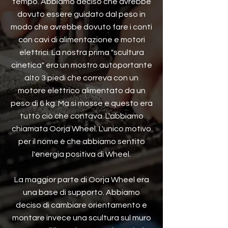
tempo. Abbiamo deciso che avrebbe
dovuto essere guidato dal peso in
modo che avrebbe dovuto fare i conti
con cavi di alimentazione e motori
elettrici. La nostra prima "scultura
cinetica" era un mostro autoportante
alto 3 piedi che correva con un
motore elettrico alimentato da un
peso di 6 kg. Ma si mosse e questo era
tutto ciò che contava. L'abbiamo
chiamata Oorja Wheel. L'unico motivo
per il nome è che abbiamo sentito
l'energia positiva di Wheel.
La maggior parte di Oorja Wheel era
una base di supporto. Abbiamo
deciso di cambiare orientamento e
montare invece una scultura sul muro