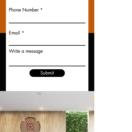
Phone Number
Per saperne di più
Email
Write a message
Ruota di Maitreya
Oorja
Submit