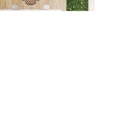
Il nome rappresenta la purezza e la
precisione nel design e nell'artigianalità
delle ruote Oorja.
Per saperne di più
Ruota Sattva Oorja