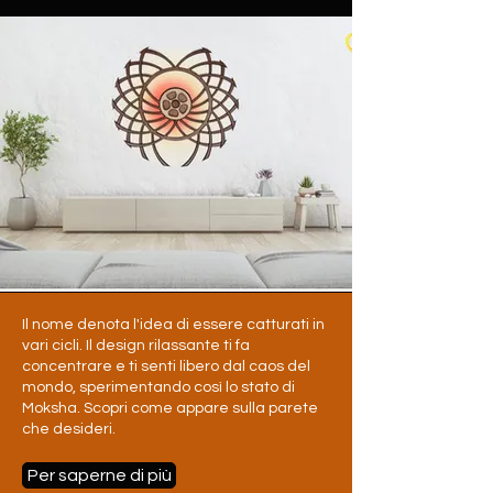
Il nome denota l'idea di essere catturati in
vari cicli. Il design rilassante ti fa
concentrare e ti senti libero dal caos del
mondo, sperimentando così lo stato di
Moksha. Scopri come appare sulla parete
che desideri.
Per saperne di più