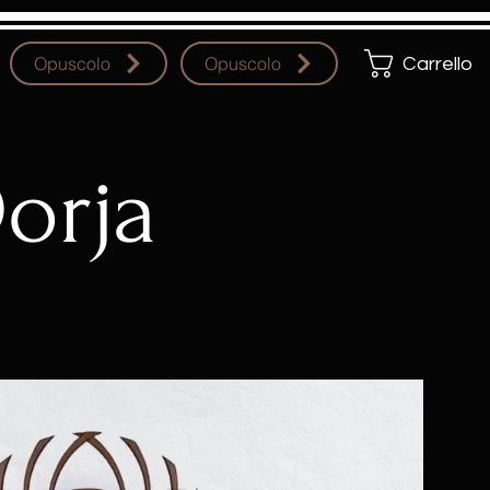
Opuscolo
Opuscolo
Carrello
orja