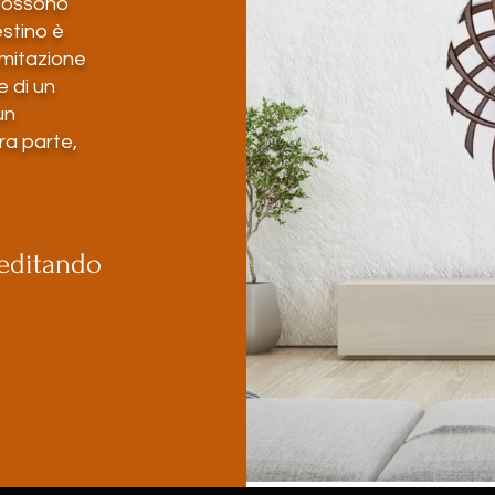
 possono
estino è
'imitazione
 di un
un
tra parte,
meditando