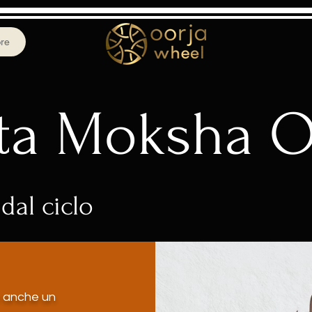
re
ta Moksha O
dal ciclo
e anche un