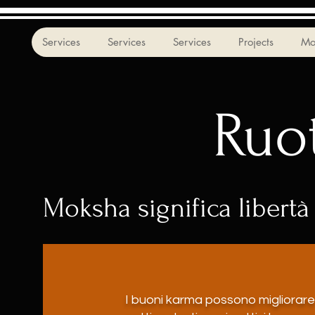
Services
Services
Services
Projects
Mo
Ruo
Moksha significa libertà 
I buoni karma possono migliorar