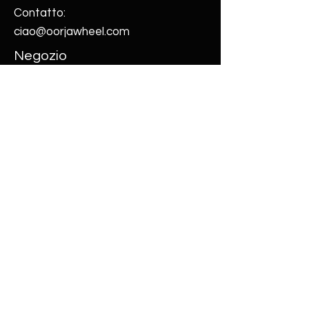
Contatto:
ciao@oorjawheel.com
Negozio
Acquista tutto
La nostra storia
Blog
Contattaci
Disegni
© 2022 Design e sviluppato da Kaiten
Software