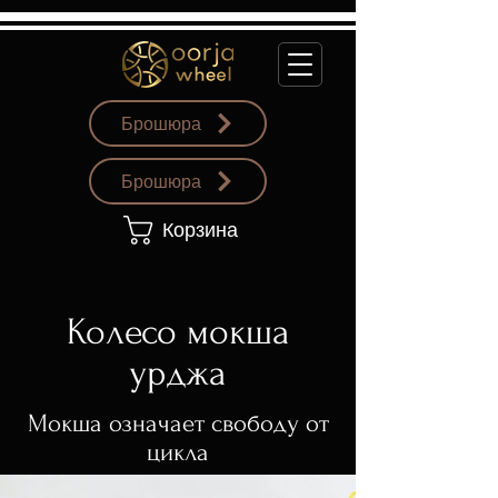
Брошюра
Брошюра
Корзина
Колесо мокша
урджа
Мокша означает свободу от
цикла