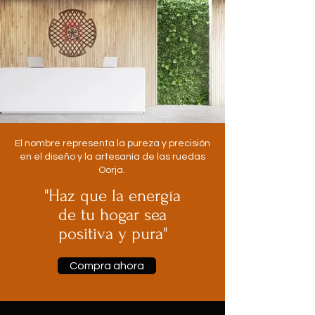
El nombre representa la pureza y precisión
en el diseño y la artesanía de las ruedas
Oorja.
"Haz que la energía
de tu hogar sea
positiva y pura"
Compra ahora