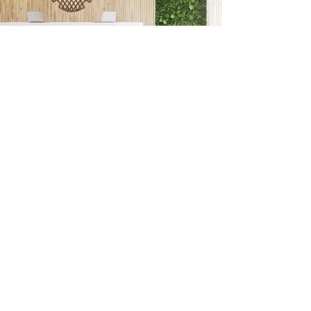
El nombre representa la pureza y precisión
en el diseño y la artesanía de las ruedas
Oorja.
Aprende más
Rueda Sattva Oorja