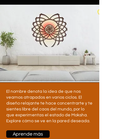
El nombre denota la idea de que nos
veamos atrapados en varios ciclos. El
diseño relajante te hace concentrarte y te
sientes libre del caos del mundo, por lo
que experimentas el estado de Moksha.
Explore cómo se ve en la pared deseada.
Aprende más