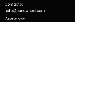
Contacto:
hello@oorjawheel.com
Comercio
Comprar todo
Nuestra
historia
Blog
Contáctenos
diseños
© 2022 Diseño y Desarrollado por Kaiten
Software