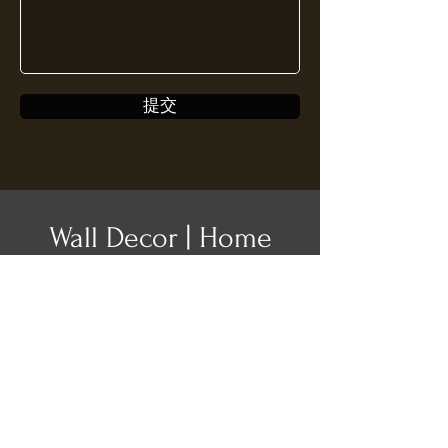
提交
Wall Decor | Home
Decor | Kinetic
Sculpture