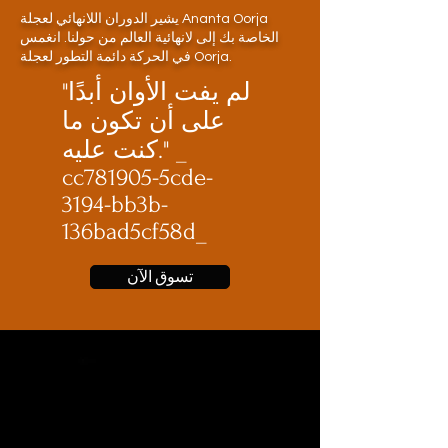
يشير الدوران اللانهائي لعجلة Ananta Oorja
الخاصة بك إلى لانهائية العالم من حولنا. انغمس
في الحركة دائمة التطور لعجلة Oorja.
"لم يفت الأوان أبدًا
على أن تكون ما
كنت عليه." _
cc781905-5cde-
3194-bb3b-
136bad5cf58d_
تسوق الآن