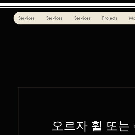
Services
Services
Services
Projects
Mo
오르자 휠 또는