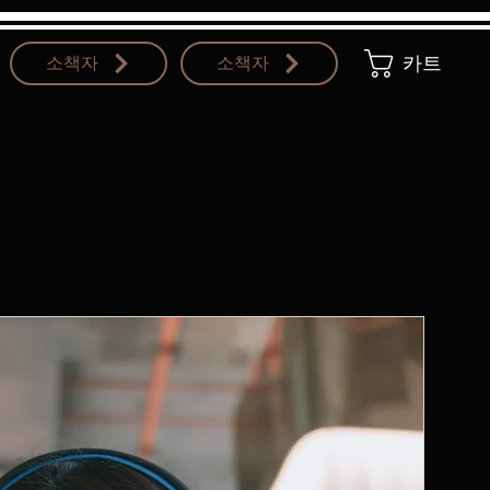
소책자
소책자
카트