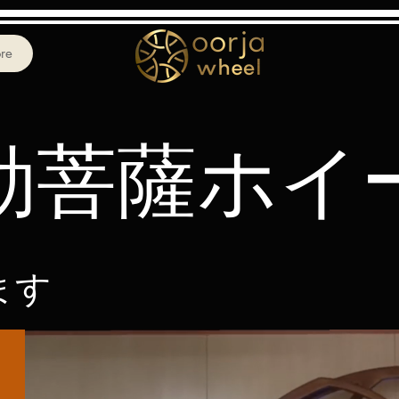
re
勒菩薩ホイ
ます